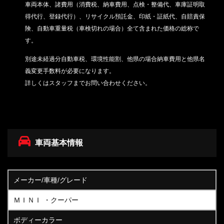
車両本体、諸費用（消費税、納車費用、点検・整備代、車庫証明取
得代行、登録代行）、リサイクル預託金、印紙・証紙代、
自賠責保
険、自動車重量税（車検切れの場合）
全て含まれた価格の総称で
す。
別途未経過分自動車税、環境性能割、他県の場合納車費用と他県名
義変更手数料が必要になります。
詳しくはスタッフまでお問い合わせください。
車両基本情報
メーカー/車種/グレード
ＭＩＮＩ ・クーパー
ボディーカラー