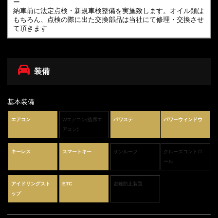
ー
納車前に法定点検・新規車検整備を実施致します。オイル類は
もちろん、点検の際に出た交換部品は当社にて修理・交換させ
て頂きます
装備
基本装備
エアコン
Wエアコン(後席エ
パワステ
パワーウィンドウ
アコン)
キーレス
スマートキー
サンルーフ
クルーズコントロ
ール
アイドリングスト
ETC
盗難防止装置
ップ