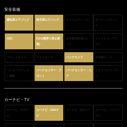
安全装備
運転席エアバッグ
助手席エアバッグ
サイドエアバッグ
カーテンエアバッ
グ
ABS
ESC(横滑り防止装
衝突被害軽減ブレ
ナイトビューアシ
置)
ーキ
スト
フロントカメラ
サイドカメラ
バックカメラ
全周囲カメラ
パーキングアシス
パークセンサー : フ
パークセンサー : リ
ドライブレコーダ
ト機能
ロント
ア
ー
カーナビ・TV
カーナビ : DVDナ
カーナビ : HDDナ
カーナビ : SDナビ
カーナビ : メモリー
ビ
ビ
ナビ