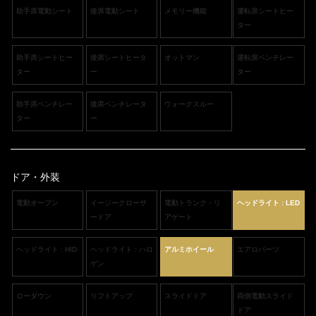
助手席電動シート
後席電動シート
メモリー機能
運転席シートヒー
ター
助手席シートヒー
後席シートヒータ
オットマン
運転席ベンチレー
ター
ー
ター
助手席ベンチレー
後席ベンチレータ
ウォークスルー
ター
ー
ドア・外装
電動オープン
イージークローザ
電動トランク・リ
ヘッドライト : LED
ードア
アゲート
ヘッドライト : HID
ヘッドライト : ハロ
アルミホイール
エアロパーツ
ゲン
ローダウン
リフトアップ
スライドドア
両側電動スライド
ドア