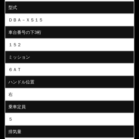
型式
ＤＢＡ－ＸＳ１５
車台番号の下3桁
１５２
ミッション
６ＡＴ
ハンドル位置
右
乗車定員
５
排気量