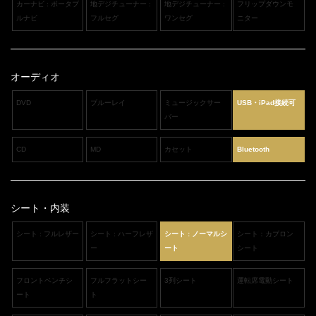
カーナビ : ポータブ
地デジチューナー :
地デジチューナー :
フリップダウンモ
ルナビ
フルセグ
ワンセグ
ニター
オーディオ
DVD
ブルーレイ
ミュージックサー
USB・iPad接続可
バー
CD
MD
カセット
Bluetooth
シート・内装
シート : フルレザー
シート : ハーフレザ
シート : ノーマルシ
シート：カブロン
ー
ート
シート
フロントベンチシ
フルフラットシー
3列シート
運転席電動シート
ート
ト