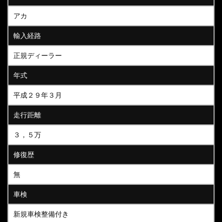
アカ
輸入経路
正規ディーラー
年式
平成２９年３月
走行距離
３，５万
修復歴
無
車検
新規車検整備付き