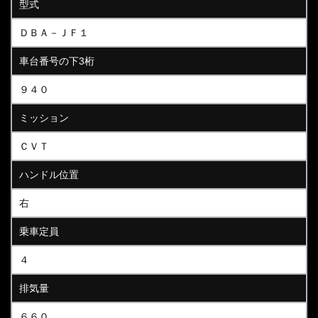
型式
ＤＢＡ－ＪＦ１
車台番号の下3桁
９４０
ミッション
ＣＶＴ
ハンドル位置
右
乗車定員
４
排気量
６６０