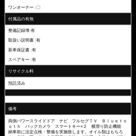
ワンオーナー :〇
付属品の有無
整備記録簿:有
取扱い説明書 :有
新車保証書 :有
スペアキー :有
リサイクル料
預託済み
備考
両側パワースライドドア ナビ フルセグＴＶ Ｂｌｕｅｔｏ
ｏｔｈ バックカメラ スマートキー×２ 横滑り防止機能
納車前に法定点検・整備を実施致します。オイル類はもちろ