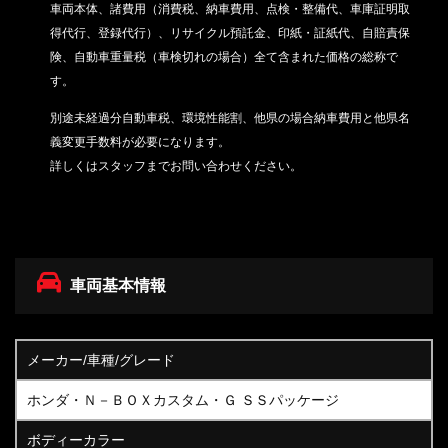
車両本体、諸費用（消費税、納車費用、点検・整備代、車庫証明取
得代行、登録代行）、リサイクル預託金、印紙・証紙代、
自賠責保
険、自動車重量税（車検切れの場合）
全て含まれた価格の総称で
す。
別途未経過分自動車税、環境性能割、他県の場合納車費用と他県名
義変更手数料が必要になります。
詳しくはスタッフまでお問い合わせください。
車両基本情報
メーカー/車種/グレード
ホンダ・Ｎ－ＢＯＸカスタム・Ｇ ＳＳパッケージ
ボディーカラー