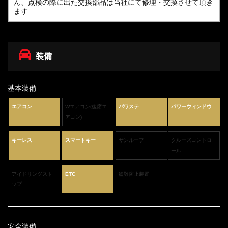
ん、点検の際に出た交換部品は当社にて修理・交換させて頂き
ます
装備
基本装備
エアコン
Wエアコン(後席エ
パワステ
パワーウィンドウ
アコン)
キーレス
スマートキー
サンルーフ
クルーズコントロ
ール
アイドリングスト
ETC
盗難防止装置
ップ
安全装備