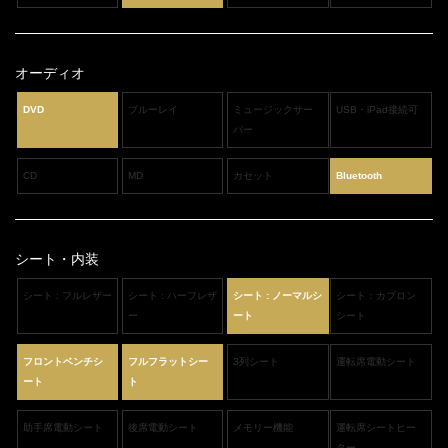
オーディオ
DVD
ブルーレイ
ミュージックサー
USB・iPad接続可
バー
CD
MD
カセット
Bluetooth
シート・内装
シート : フルレザー
シート : ハーフレザ
シート : ノーマルシ
シート：カブロン
ー
ート
シート
フロントベンチシ
フルフラットシー
3列シート
運転席電動シート
ート
ト
助手席電動シート
後席電動シート
メモリー機能
運転席シートヒー
ター