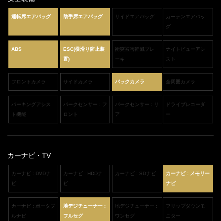
運転席エアバッグ
助手席エアバッグ
サイドエアバッグ
カーテンエアバッ
グ
ABS
ESC(横滑り防止装
衝突被害軽減ブレ
ナイトビューアシ
置)
ーキ
スト
フロントカメラ
サイドカメラ
バックカメラ
全周囲カメラ
パーキングアシス
パークセンサー : フ
パークセンサー : リ
ドライブレコーダ
ト機能
ロント
ア
ー
カーナビ・TV
カーナビ : DVDナ
カーナビ : HDDナ
カーナビ : SDナビ
カーナビ : メモリー
ビ
ビ
ナビ
カーナビ : ポータブ
地デジチューナー :
地デジチューナー :
フリップダウンモ
ルナビ
フルセグ
ワンセグ
ニター