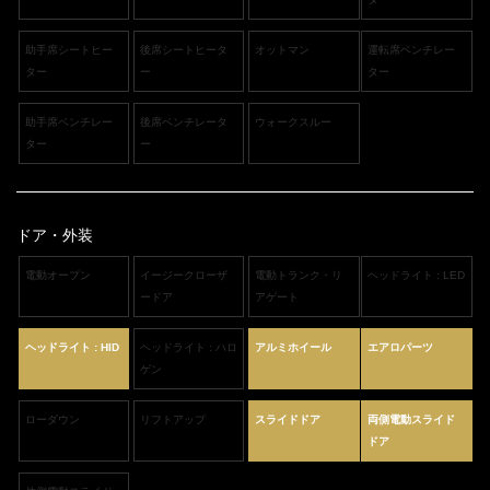
助手席シートヒー
後席シートヒータ
オットマン
運転席ベンチレー
ター
ー
ター
助手席ベンチレー
後席ベンチレータ
ウォークスルー
ター
ー
ドア・外装
電動オープン
イージークローザ
電動トランク・リ
ヘッドライト : LED
ードア
アゲート
ヘッドライト : HID
ヘッドライト : ハロ
アルミホイール
エアロパーツ
ゲン
ローダウン
リフトアップ
スライドドア
両側電動スライド
ドア