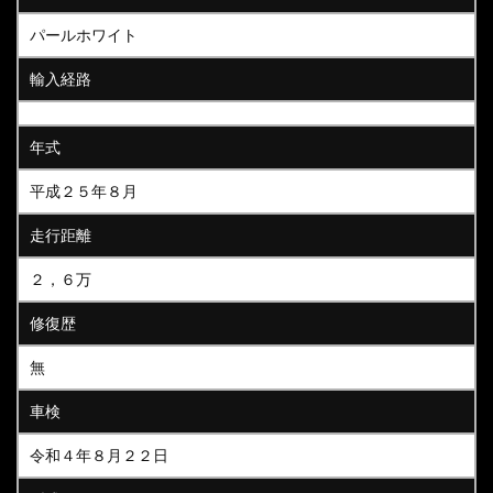
パールホワイト
輸入経路
年式
平成２５年８月
走行距離
２，６万
修復歴
無
車検
令和４年８月２２日