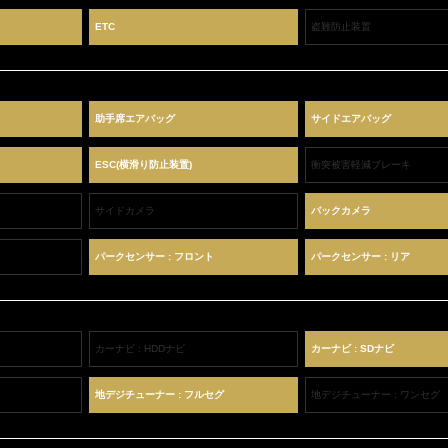
ETC
盗難防止装置
助手席エアバッグ
サイドエアバッグ
ESC(横滑り防止装置)
衝突被害軽減ブレーキ
サイドカメラ
バックカメラ
パークセンサー : フロント
パークセンサー : リア
カーナビ : HDDナビ
カーナビ : SDナビ
地デジチューナー : フルセグ
地デジチューナー : ワンセグ