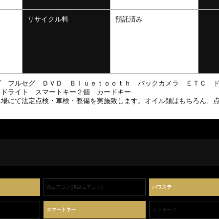
リサイクル料
預託済み
ビ フルセグ ＤＶＤ Ｂｌｕｅｔｏｏｔｈ バックカメラ ＥＴＣ 
ッドライト スマートキー２個 カードキー
工場にて法定点検・車検・整備を実施致します。オイル類はもちろん、
Wエアコン(後席エアコン)
パワステ
スマートキー
サンルーフ