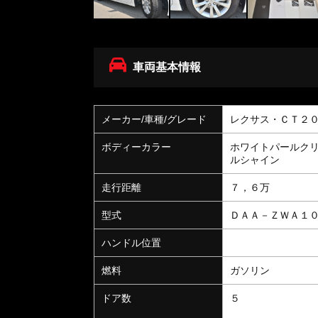
車両基本情報
メーカー/車種/グレード
レクサス・ＣＴ２
ボディーカラー
ホワイトパールク
ルシャイン
走行距離
７，６万
型式
ＤＡＡ－ＺＷＡ１
ハンドル位置
燃料
ガソリン
ドア数
５