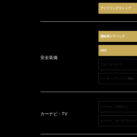
アイドリングストップ
運転席エアバッグ
ABS
安全装備
フロントカメラ
パーキングアシスト機能
カーナビ : DVDナビ
カーナビ・TV
カーナビ : ポータブルナビ