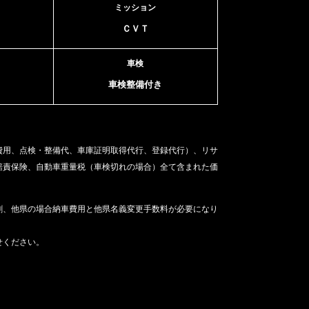
ミッション
ＣＶＴ
車検
車検整備付き
費用、点検・整備代、車庫証明取得代行、登録代行）、リサ
賠責保険、自動車重量税（車検切れの場合）
全て含まれた価
割、他県の場合納車費用と他県名義変更手数料が必要になり
せください。