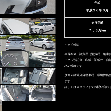
年式
平成２６年６月
走行距離
７，６万km
＊支払総額
車両本体、諸費用（消費税、納車
イクル預託金、印紙・証紙代、
自
格の総称です。
別途未経過分自動車税、環境性能
ます。
詳しくはスタッフまでお問い合わ