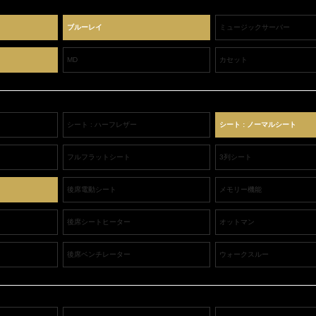
ブルーレイ
ミュージックサーバー
MD
カセット
シート : ハーフレザー
シート : ノーマルシート
フルフラットシート
3列シート
後席電動シート
メモリー機能
後席シートヒーター
オットマン
後席ベンチレーター
ウォークスルー