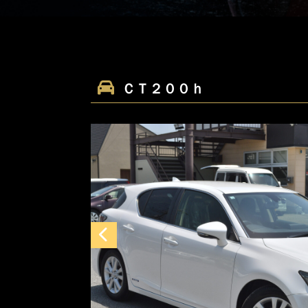
ＣＴ２００ｈ