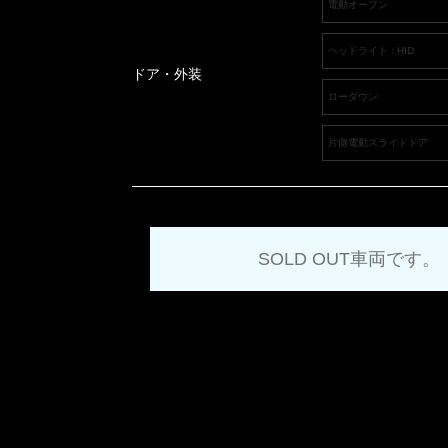
電動オープン
ヘッドライト : HID
ドア・外装
ローダウン
片側電動スライドドア
SOLD OUT車両です。