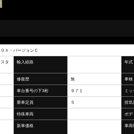
００ｈ・バージョンＣ
リスタ
輸入経路
年式
修復歴
無
車検
０
車台番号の下3桁
９７１
ミッ
乗車定員
５
排気
特殊車両
ボデ
新車価格
車両