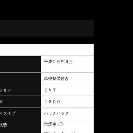
平成２６年６月
車検整備付き
ション
ＣＶＴ
量
１８００
ィタイプ
ハッチバック
禁煙車 :〇
状態