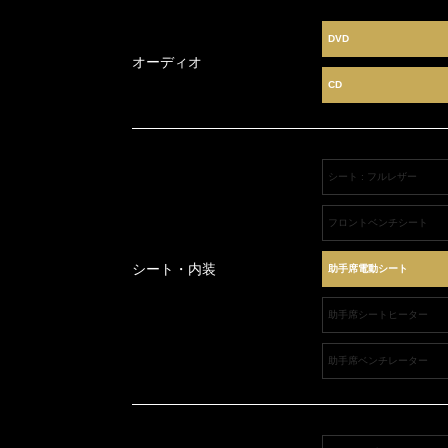
DVD
オーディオ
CD
シート : フルレザー
フロントベンチシート
シート・内装
助手席電動シート
助手席シートヒーター
助手席ベンチレーター