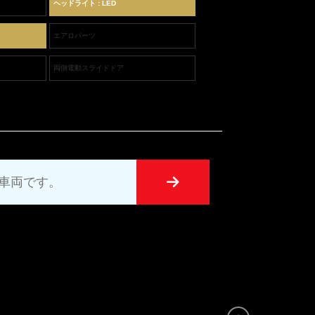
ヘッドライト : LED
エアロパーツ
両側電動スライドドア
UT車両です。