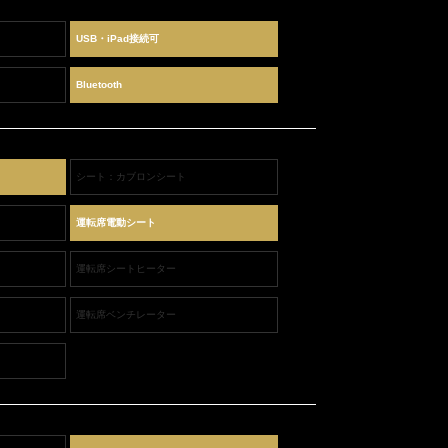
USB・iPad接続可
Bluetooth
シート：カブロンシート
運転席電動シート
運転席シートヒーター
運転席ベンチレーター