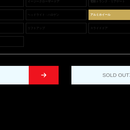
イージークローザードア
電動トランク・リアゲート
ヘッドライト : ハロゲン
アルミホイール
リフトアップ
スライドドア
SOLD O