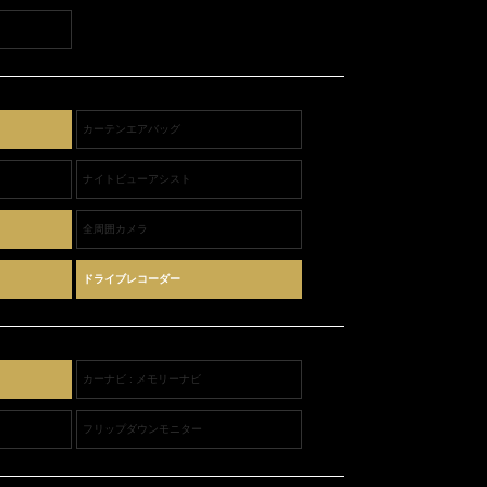
カーテンエアバッグ
ナイトビューアシスト
全周囲カメラ
ドライブレコーダー
カーナビ : メモリーナビ
フリップダウンモニター