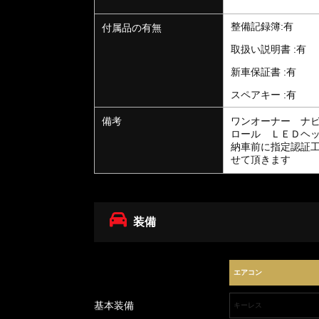
整備記録簿:有
付属品の有無
取扱い説明書 :有
新車保証書 :有
スペアキー :有
備考
ワンオーナー ナ
ロール ＬＥＤヘ
納車前に指定認証
せて頂きます
装備
エアコン
基本装備
キーレス