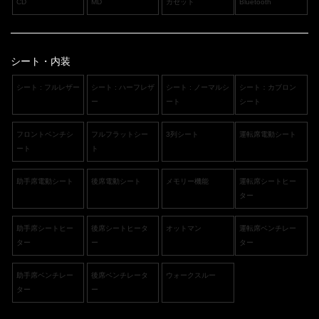
CD
MD
カセット
Bluetooth
シート・内装
シート : フルレザー
シート : ハーフレザ
シート : ノーマルシ
シート：カブロン
ー
ート
シート
フロントベンチシ
フルフラットシー
3列シート
運転席電動シート
ート
ト
助手席電動シート
後席電動シート
メモリー機能
運転席シートヒー
ター
助手席シートヒー
後席シートヒータ
オットマン
運転席ベンチレー
ター
ー
ター
助手席ベンチレー
後席ベンチレータ
ウォークスルー
ター
ー