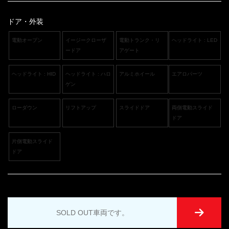
ドア・外装
電動オープン
イージークローザ
電動トランク・リ
ヘッドライト : LED
ードア
アゲート
ヘッドライト : HID
ヘッドライト : ハロ
アルミホイール
エアロパーツ
ゲン
ローダウン
リフトアップ
スライドドア
両側電動スライド
ドア
片側電動スライド
ドア
SOLD OUT車両です。