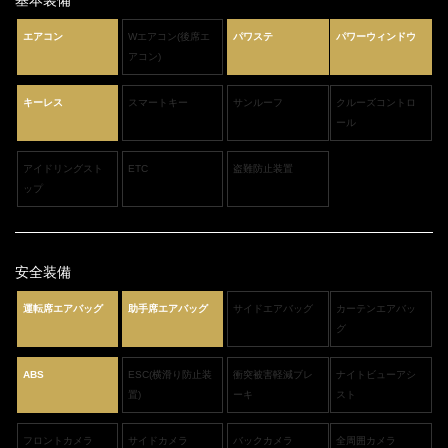
エアコン
Wエアコン(後席エ
パワステ
パワーウィンドウ
アコン)
キーレス
スマートキー
サンルーフ
クルーズコントロ
ール
アイドリングスト
ETC
盗難防止装置
ップ
安全装備
運転席エアバッグ
助手席エアバッグ
サイドエアバッグ
カーテンエアバッ
グ
ABS
ESC(横滑り防止装
衝突被害軽減ブレ
ナイトビューアシ
置)
ーキ
スト
フロントカメラ
サイドカメラ
バックカメラ
全周囲カメラ