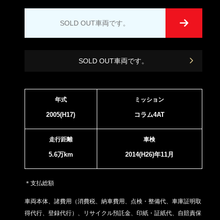
SOLD OUT車両です。
SOLD OUT車両です。
年式
ミッション
2005(H17)
コラム4AT
走行距離
車検
5.6万km
2014(H26)年11月
＊支払総額
車両本体、諸費用（消費税、納車費用、点検・整備代、車庫証明取
得代行、登録代行）、リサイクル預託金、印紙・証紙代、
自賠責保