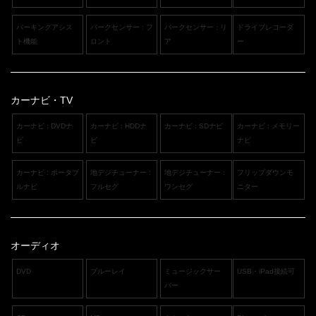
パーキングアシス
パークセンサー : フ
パークセンサー : リ
ドライブレコーダ
ト機能
ロント
ア
ー
カーナビ・TV
カーナビ : DVDナ
カーナビ : HDDナ
カーナビ : SDナビ
カーナビ : メモリー
ビ
ビ
ナビ
カーナビ : ポータブ
地デジチューナー :
地デジチューナー :
フリップダウンモ
ルナビ
フルセグ
ワンセグ
ニター
オーディオ
DVD
ブルーレイ
ミュージックサー
USB・iPad接続可
バー