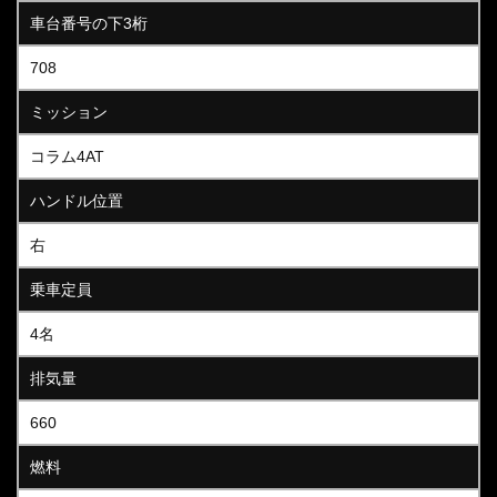
車台番号の下3桁
708
ミッション
コラム4AT
ハンドル位置
右
乗車定員
4名
排気量
660
燃料