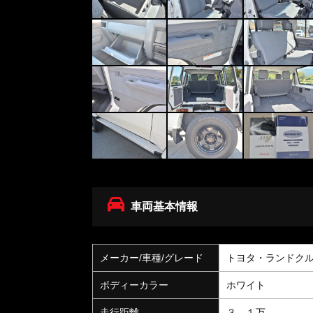
車両基本情報
メーカー/車種/グレード
トヨタ・ランドク
ボディーカラー
ホワイト
走行距離
３，１万