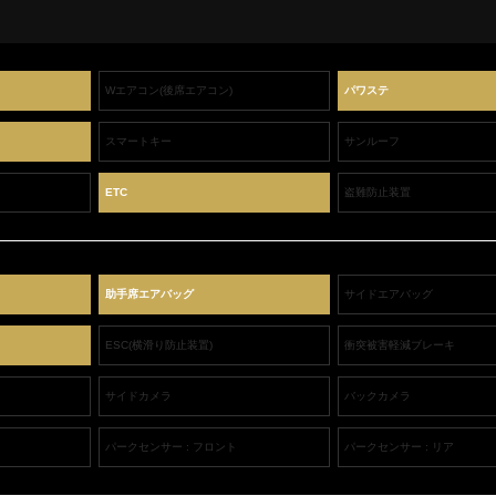
Wエアコン(後席エアコン)
パワステ
スマートキー
サンルーフ
ETC
盗難防止装置
助手席エアバッグ
サイドエアバッグ
ESC(横滑り防止装置)
衝突被害軽減ブレーキ
サイドカメラ
バックカメラ
パークセンサー : フロント
パークセンサー : リア