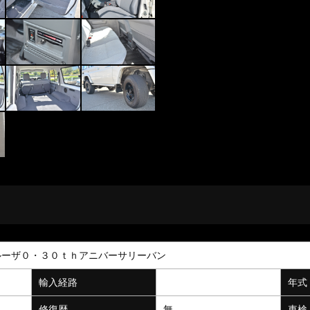
ルーザ０・３０ｔｈアニバーサリーバン
輸入経路
年式
修復歴
無
車検