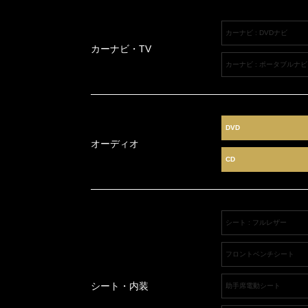
カーナビ : DVDナビ
カーナビ・TV
カーナビ : ポータブルナビ
DVD
オーディオ
CD
シート : フルレザー
フロントベンチシート
シート・内装
助手席電動シート