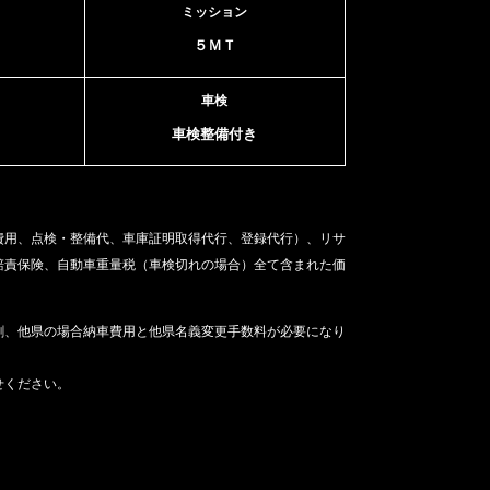
ミッション
５ＭＴ
車検
車検整備付き
費用、点検・整備代、車庫証明取得代行、登録代行）、リサ
賠責保険、自動車重量税（車検切れの場合）
全て含まれた価
割、他県の場合納車費用と他県名義変更手数料が必要になり
せください。