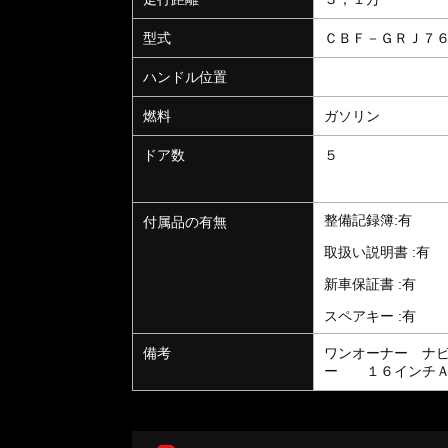
型式
ＣＢＦ－ＧＲＪ７
ハンドル位置
燃料
ガソリン
ドア数
５
整備記録簿:有
付属品の有無
取扱い説明書 :有
新車保証書 :有
スペアキー :有
備考
ワンオーナー ナ
ー １６インチＡ