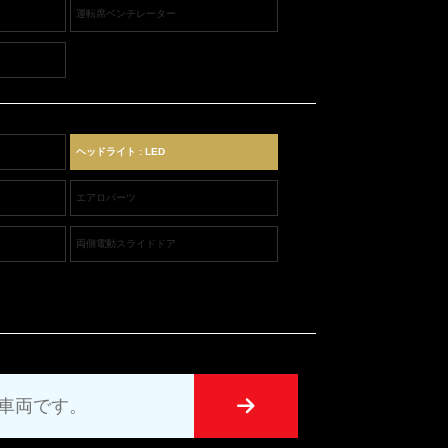
運転席ベンチレーター
ヘッドライト : LED
エアロパーツ
両側電動スライドドア
UT車両です。