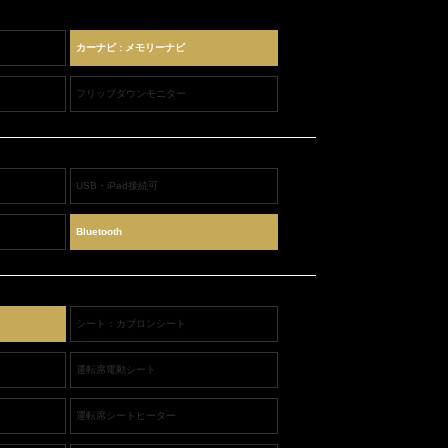
カーナビ : メモリーナビ
フリップダウンモニター
USB・iPad接続可
Bluetooth
シート：カブロンシート
運転席電動シート
運転席シートヒーター