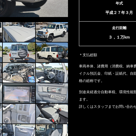
年式
平成２７年３月
走行距離
３，１万km
＊支払総額
車両本体、諸費用（消費税、納車
イクル預託金、印紙・証紙代、
自
格の総称です。
別途未経過分自動車税、環境性能
ます。
詳しくはスタッフまでお問い合わ