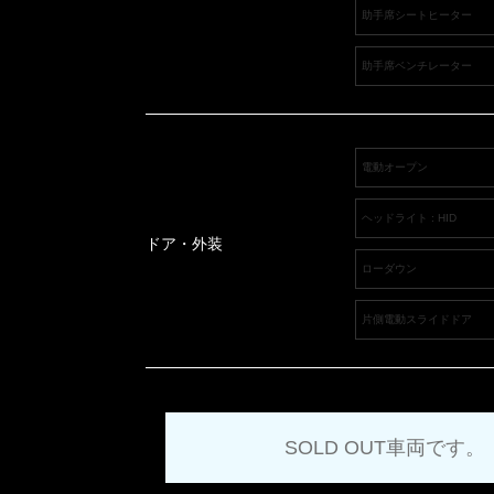
助手席シートヒーター
助手席ベンチレーター
電動オープン
ヘッドライト : HID
ドア・外装
ローダウン
片側電動スライドドア
SOLD OUT車両です。