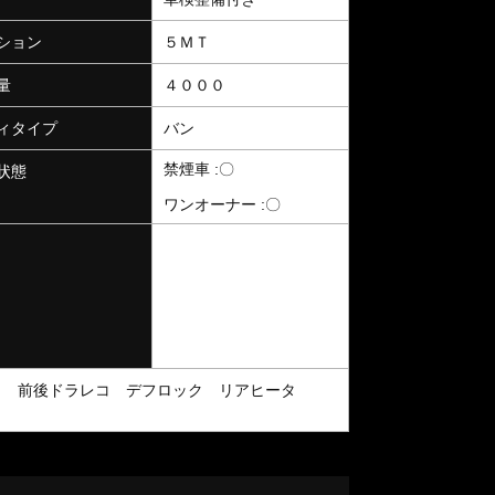
ション
５ＭＴ
量
４０００
ィタイプ
バン
禁煙車 :〇
状態
ワンオーナー :〇
Ｃ 前後ドラレコ デフロック リアヒータ