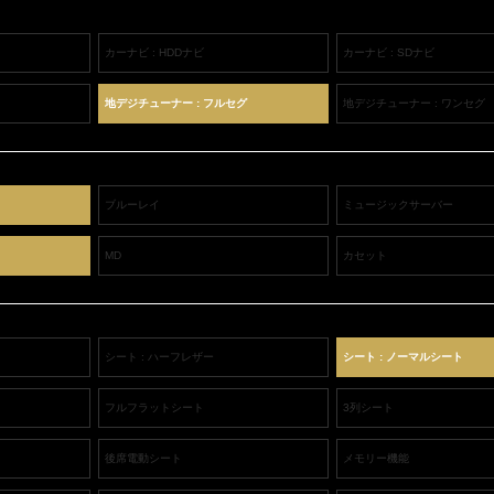
カーナビ : HDDナビ
カーナビ : SDナビ
地デジチューナー : フルセグ
地デジチューナー : ワンセグ
ブルーレイ
ミュージックサーバー
MD
カセット
シート : ハーフレザー
シート : ノーマルシート
フルフラットシート
3列シート
後席電動シート
メモリー機能