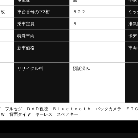
６改
車台番号の下3桁
５２２
ミッ
乗車定員
５
排気
特殊車両
ボデ
新車価格
車両
リサイクル料
預託済み
ビ フルセグ ＤＶＤ視聴 Ｂｌｕｅｔｏｏｔｈ バックカメラ ＥＴ
Ｗ 背面タイヤ キーレス スペアキー