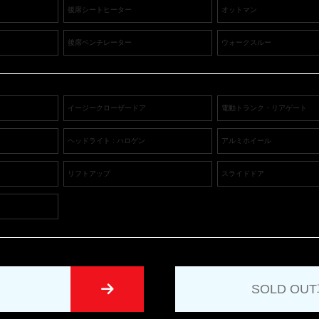
後席シートヒーター
オットマン
後席ベンチレーター
ウォークスルー
イージークローザードア
電動トランク・リアゲート
ヘッドライト : ハロゲン
アルミホイール
リフトアップ
スライドドア
SOLD O