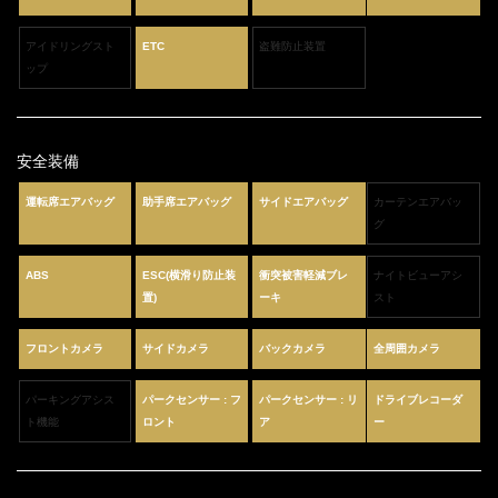
アイドリングスト
ETC
盗難防止装置
ップ
安全装備
運転席エアバッグ
助手席エアバッグ
サイドエアバッグ
カーテンエアバッ
グ
ABS
ESC(横滑り防止装
衝突被害軽減ブレ
ナイトビューアシ
置)
ーキ
スト
フロントカメラ
サイドカメラ
バックカメラ
全周囲カメラ
パーキングアシス
パークセンサー : フ
パークセンサー : リ
ドライブレコーダ
ト機能
ロント
ア
ー