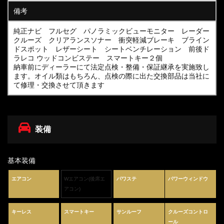
備考
純正ナビ フルセグ パノラミックビューモニター レーダー
クルーズ クリアランスソナー 衝突軽減ブレーキ ブライン
ドスポット レザーシート シートベンチレーション 前後ド
ラレコ ウッドコンビステー スマートキー２個
納車前にディーラーにて法定点検・整備・保証継承を実施致し
ます。オイル類はもちろん、点検の際に出た交換部品は当社に
て修理・交換させて頂きます
装備
基本装備
エアコン
Wエアコン(後席エ
パワステ
パワーウィンドウ
アコン)
キーレス
スマートキー
サンルーフ
クルーズコントロ
ール