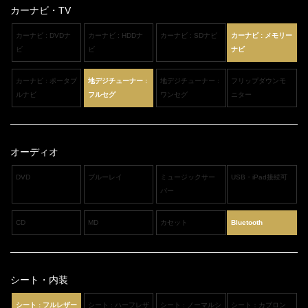
カーナビ・TV
カーナビ : DVDナ
カーナビ : HDDナ
カーナビ : SDナビ
カーナビ : メモリー
ビ
ビ
ナビ
カーナビ : ポータブ
地デジチューナー :
地デジチューナー :
フリップダウンモ
ルナビ
フルセグ
ワンセグ
ニター
オーディオ
DVD
ブルーレイ
ミュージックサー
USB・iPad接続可
バー
CD
MD
カセット
Bluetooth
シート・内装
シート : フルレザー
シート : ハーフレザ
シート : ノーマルシ
シート：カブロン