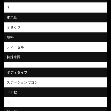
７
排気量
２８００
燃料
ディーゼル
特殊車両
ボディタイプ
ステーションワゴン
ドア数
５