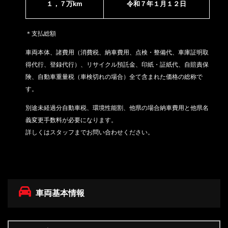
１，７万km
令和７年１月１２日
＊支払総額
車両本体、諸費用（消費税、納車費用、点検・整備代、車庫証明取
得代行、登録代行）、リサイクル預託金、印紙・証紙代、
自賠責保
険、自動車重量税（車検切れの場合）
全て含まれた価格の総称で
す。
別途未経過分自動車税、環境性能割、他県の場合納車費用と他県名
義変更手数料が必要になります。
詳しくはスタッフまでお問い合わせください。
車両基本情報