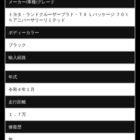
メーカー/車種/グレード
トヨタ・ランドクルーザープラド・ＴＸ Ｌパッケージ ７０ｔ
ｈアニバーサリーリミテッド
ボディーカラー
ブラック
輸入経路
年式
令和４年１月
走行距離
１，７万
修復歴
無