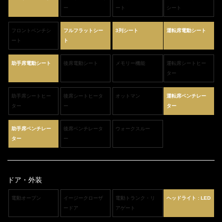
ー
ート
シート
フロントベンチシ
フルフラットシー
3列シート
運転席電動シート
ート
ト
助手席電動シート
後席電動シート
メモリー機能
運転席シートヒー
ター
助手席シートヒー
後席シートヒータ
オットマン
運転席ベンチレー
ター
ー
ター
助手席ベンチレー
後席ベンチレータ
ウォークスルー
ター
ー
ドア・外装
電動オープン
イージークローザ
電動トランク・リ
ヘッドライト : LED
ードア
アゲート