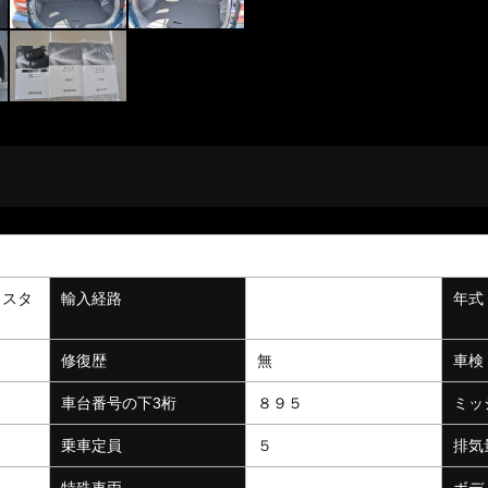
Ｚ
リスタ
輸入経路
年式
修復歴
無
車検
Ａ
車台番号の下3桁
８９５
ミッ
乗車定員
５
排気
特殊車両
ボデ