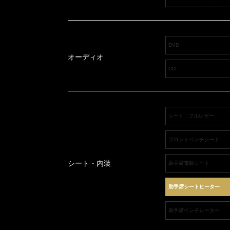
DVD
オーディオ
CD
シート : フルレザー
フロントベンチシート
シート・内装
助手席電動シート
助手席シートヒーター
助手席ベンチレーター