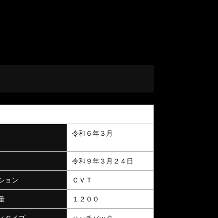
令和６年３月
令和９年３月２４日
ション
ＣＶＴ
量
１２００
ィタイプ
ハッチバック