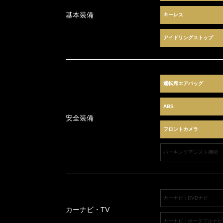
基本装備
キーレス
アイドリングストップ
運転席エアバッグ
ABS
安全装備
フロントカメラ
パーキングアシスト機能
カーナビ : DVDナビ
カーナビ・TV
カーナビ : ポータブルナビ