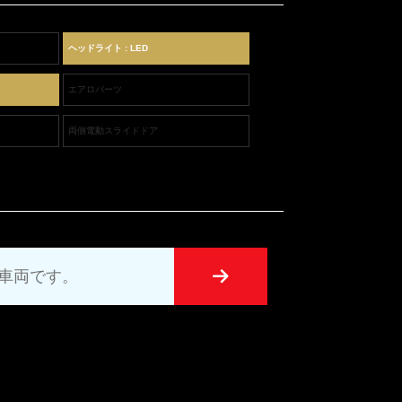
ヘッドライト : LED
エアロパーツ
両側電動スライドドア
UT車両です。