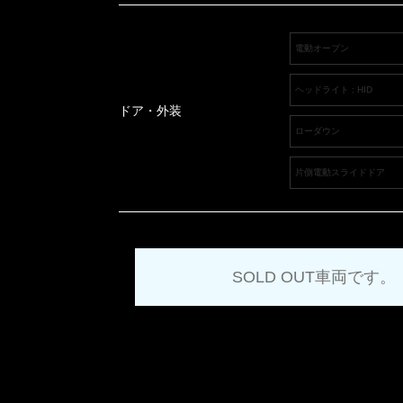
電動オープン
ヘッドライト : HID
ドア・外装
ローダウン
片側電動スライドドア
SOLD OUT車両です。