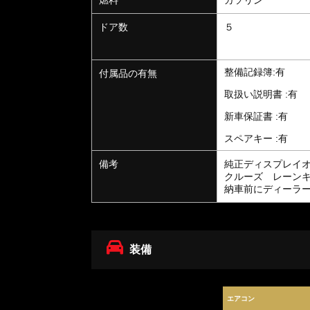
ドア数
５
整備記録簿:有
付属品の有無
取扱い説明書 :有
新車保証書 :有
スペアキー :有
備考
純正ディスプレイ
クルーズ レーン
納車前にディーラ
装備
エアコン