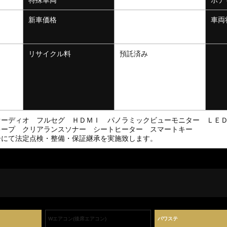
新車価格
車両
リサイクル料
預託済み
オーディオ フルセグ ＨＤＭＩ パノラミックビューモニター ＬＥ
キープ クリアランスソナー シートヒーター スマートキー
ーにて法定点検・整備・保証継承を実施致します。
Wエアコン(後席エアコン)
パワステ