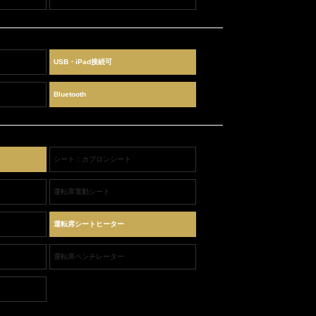
USB・iPad接続可
Bluetooth
シート：カブロンシート
運転席電動シート
運転席シートヒーター
運転席ベンチレーター