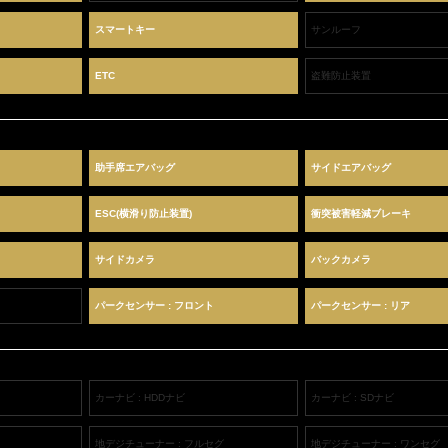
スマートキー
サンルーフ
ETC
盗難防止装置
助手席エアバッグ
サイドエアバッグ
ESC(横滑り防止装置)
衝突被害軽減ブレーキ
サイドカメラ
バックカメラ
パークセンサー : フロント
パークセンサー : リア
カーナビ : HDDナビ
カーナビ : SDナビ
地デジチューナー : フルセグ
地デジチューナー : ワンセグ