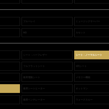
ブルーレイ
ミュージックサーバー
MD
カセット
シート : ハーフレザー
シート : ノーマルシート
フルフラットシート
3列シート
後席電動シート
メモリー機能
後席シートヒーター
オットマン
後席ベンチレーター
ウォークスルー