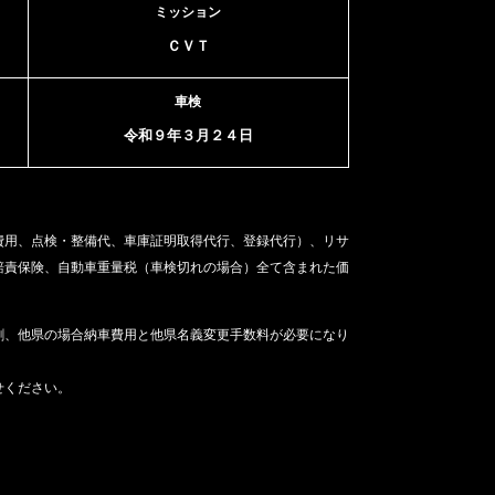
ミッション
ＣＶＴ
車検
令和９年３月２４日
費用、点検・整備代、車庫証明取得代行、登録代行）、リサ
賠責保険、自動車重量税（車検切れの場合）
全て含まれた価
割、他県の場合納車費用と他県名義変更手数料が必要になり
せください。