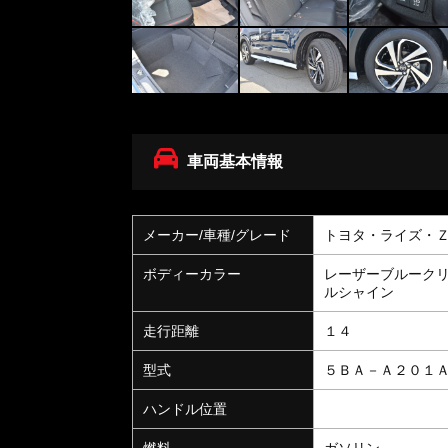
車両基本情報
メーカー/車種/グレード
トヨタ・ライズ・
ボディーカラー
レーザーブルーク
ルシャイン
走行距離
１４
型式
５ＢＡ－Ａ２０１
ハンドル位置
燃料
ガソリン