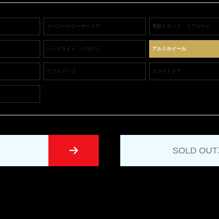
イージークローザードア
電動トランク・リアゲート
ヘッドライト : ハロゲン
アルミホイール
リフトアップ
スライドドア
SOLD O