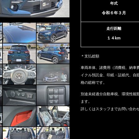
年式
令和６年３月
走行距離
１４km
＊支払総額
車両本体、諸費用（消費税、納車
イクル預託金、印紙・証紙代、
自
格の総称です。
別途未経過分自動車税、環境性能
ます。
詳しくはスタッフまでお問い合わ