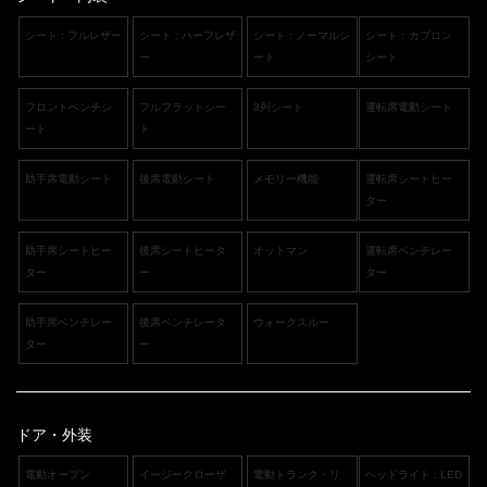
シート : フルレザー
シート : ハーフレザ
シート : ノーマルシ
シート：カブロン
ー
ート
シート
フロントベンチシ
フルフラットシー
3列シート
運転席電動シート
ート
ト
助手席電動シート
後席電動シート
メモリー機能
運転席シートヒー
ター
助手席シートヒー
後席シートヒータ
オットマン
運転席ベンチレー
ター
ー
ター
助手席ベンチレー
後席ベンチレータ
ウォークスルー
ター
ー
ドア・外装
電動オープン
イージークローザ
電動トランク・リ
ヘッドライト : LED