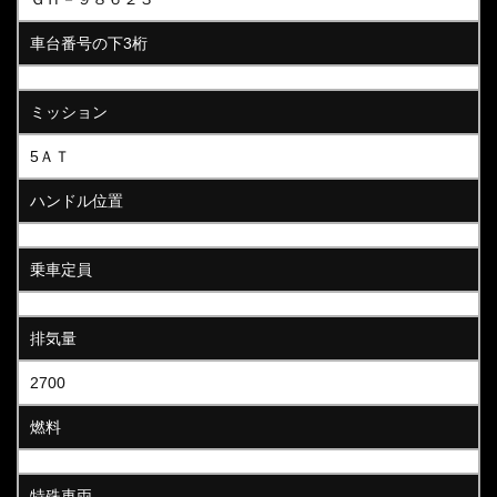
車台番号の下3桁
ミッション
5ＡＴ
ハンドル位置
乗車定員
排気量
2700
燃料
特殊車両