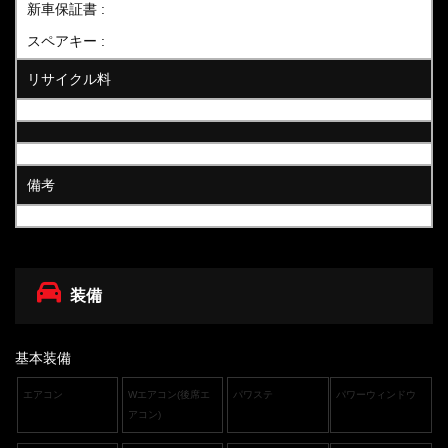
新車保証書 :
スペアキー :
リサイクル料
備考
装備
基本装備
エアコン
Wエアコン(後席エ
パワステ
パワーウィンドウ
アコン)