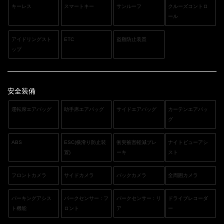
キーレス
スマートキー
サンルーフ
クルーズコントロ
ール
アイドリングスト
ETC
盗難防止装置
ップ
安全装備
運転席エアバッグ
助手席エアバッグ
サイドエアバッグ
カーテンエアバッ
グ
ABS
ESC(横滑り防止装
衝突被害軽減ブレ
ナイトビューアシ
置)
ーキ
スト
フロントカメラ
サイドカメラ
バックカメラ
全周囲カメラ
パーキングアシス
パークセンサー : フ
パークセンサー : リ
ドライブレコーダ
ト機能
ロント
ア
ー