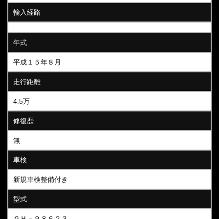
輸入経路
年式
平成１５年８月
走行距離
4.5万
修復歴
無
車検
新規車検整備付き
型式
ＧＨ－９８６２３