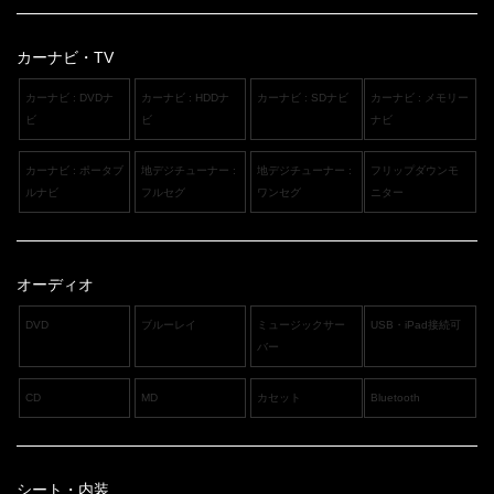
カーナビ・TV
カーナビ : DVDナ
カーナビ : HDDナ
カーナビ : SDナビ
カーナビ : メモリー
ビ
ビ
ナビ
カーナビ : ポータブ
地デジチューナー :
地デジチューナー :
フリップダウンモ
ルナビ
フルセグ
ワンセグ
ニター
オーディオ
DVD
ブルーレイ
ミュージックサー
USB・iPad接続可
バー
CD
MD
カセット
Bluetooth
シート・内装