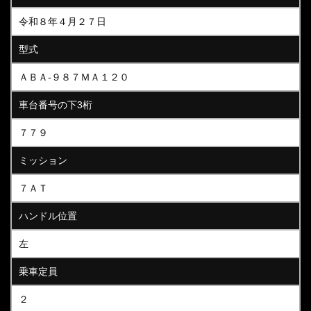
令和８年４月２７日
型式
ＡＢＡ-９８７ＭＡ１２０
車台番号の下3桁
７７９
ミッション
７ＡＴ
ハンドル位置
左
乗車定員
２