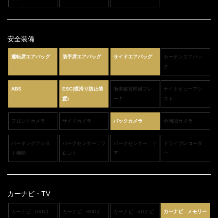
安全装備
運転席エアバッグ
助手席エアバッグ
サイドエアバッグ
カーテンエアバッ
グ
ABS
ESC(横滑り防止装
衝突被害軽減ブレ
ナイトビューアシ
置)
ーキ
スト
フロントカメラ
サイドカメラ
バックカメラ
全周囲カメラ
パーキングアシス
パークセンサー : フ
パークセンサー : リ
ドライブレコーダ
ト機能
ロント
ア
ー
カーナビ・TV
カーナビ : DVDナ
カーナビ : HDDナ
カーナビ : SDナビ
カーナビ : メモリー