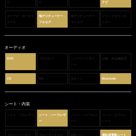
ビ
ビ
ナビ
カーナビ : ポータブ
地デジチューナー :
地デジチューナー :
フリップダウンモ
ルナビ
フルセグ
ワンセグ
ニター
オーディオ
DVD
ブルーレイ
ミュージックサー
USB・iPad接続可
バー
CD
MD
カセット
Bluetooth
シート・内装
シート : フルレザー
シート : ハーフレザ
シート : ノーマルシ
シート：カブロン
ー
ート
シート
フロントベンチシ
フルフラットシー
3列シート
運転席電動シート