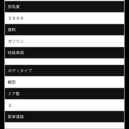
排気量
２９００
燃料
ガソリン
特殊車両
ボディタイプ
幌型
ドア数
２
新車価格