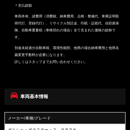
＊支払総額
車両本体、諸費用（消費税、納車費用、点検・整備代、車庫証明取
得代行、登録代行）、リサイクル預託金、印紙・証紙代、
自賠責保
険、自動車重量税（車検切れの場合）
全て含まれた価格の総称で
す。
別途未経過分自動車税、環境性能割、他県の場合納車費用と他県名
義変更手数料が必要になります。
詳しくはスタッフまでお問い合わせください。
車両基本情報
メーカー/車種/グレード
ポルシェ・ボクスター・２，９ＰＤＫ