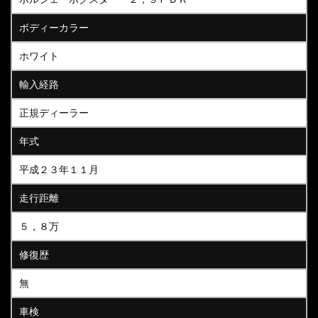
ボディーカラー
ホワイト
輸入経路
正規ディーラー
年式
平成２３年１１月
走行距離
５，８万
修復歴
無
車検