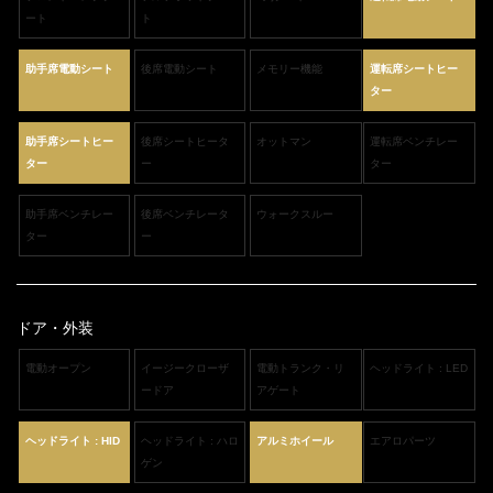
ート
ト
助手席電動シート
後席電動シート
メモリー機能
運転席シートヒー
ター
助手席シートヒー
後席シートヒータ
オットマン
運転席ベンチレー
ター
ー
ター
助手席ベンチレー
後席ベンチレータ
ウォークスルー
ター
ー
ドア・外装
電動オープン
イージークローザ
電動トランク・リ
ヘッドライト : LED
ードア
アゲート
ヘッドライト : HID
ヘッドライト : ハロ
アルミホイール
エアロパーツ
ゲン