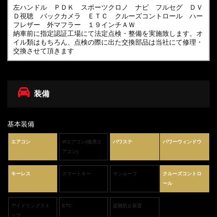
左ハンドル ＰＤＫ スポーツクロノ ナビ フルセグ ＤＶ
Ｄ視聴 バックカメラ ＥＴＣ クルーズコントロール ハー
フレザー 外マフラー １９インチＡＷ
納車前に指定認証工場にて法定点検・整備を実施致します。オ
イル類はもちろん、点検の際に出た交換部品は当社にて修理・
交換させて頂きます
装備
基本装備
エアコン
Wエアコン(後席エ
パワステ
パワーウィンドウ
アコン)
キーレス
スマートキー
サンルーフ
クルーズコントロ
ール
アイドリングスト
ETC
盗難防止装置
ップ