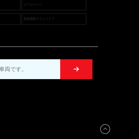
エアロパーツ
両側電動スライドドア
UT車両です。