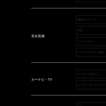
運転席エアバッグ
ABS
安全装備
フロントカメラ
パーキングアシスト機能
カーナビ : DVDナビ
カーナビ・TV
カーナビ : ポータブルナビ