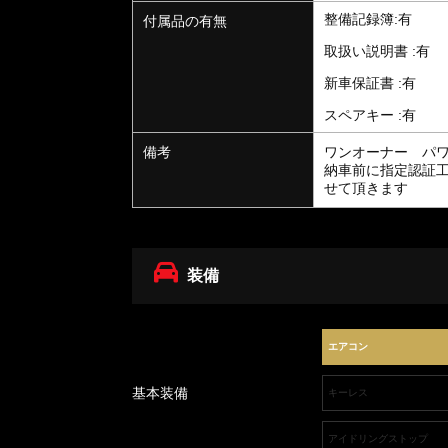
整備記録簿:有
付属品の有無
取扱い説明書 :有
新車保証書 :有
スペアキー :有
備考
ワンオーナー パ
納車前に指定認証
せて頂きます
装備
エアコン
基本装備
キーレス
アイドリングストップ