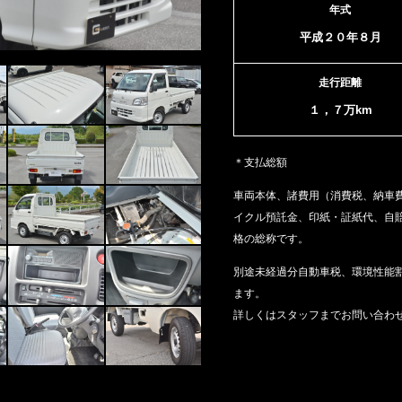
年式
平成２０年８月
走行距離
１，７万km
＊支払総額
車両本体、諸費用（消費税、納車
イクル預託金、印紙・証紙代、
自
格の総称です。
別途未経過分自動車税、環境性能
ます。
詳しくはスタッフまでお問い合わ