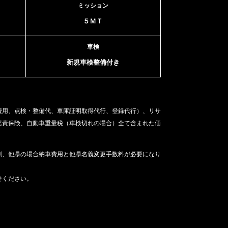
ミッション
５ＭＴ
車検
新規車検整備付き
費用、点検・整備代、車庫証明取得代行、登録代行）、リサ
賠責保険、自動車重量税（車検切れの場合）
全て含まれた価
割、他県の場合納車費用と他県名義変更手数料が必要になり
せください。