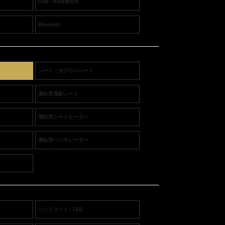
USB・iPad接続可
Bluetooth
シート：カブロンシート
運転席電動シート
運転席シートヒーター
運転席ベンチレーター
ヘッドライト : LED