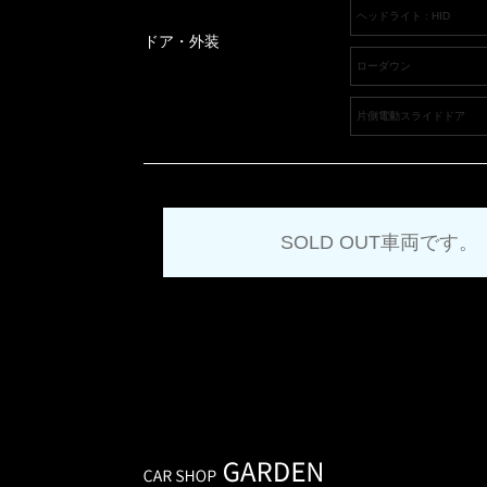
ヘッドライト : HID
ドア・外装
ローダウン
片側電動スライドドア
SOLD OUT車両です。