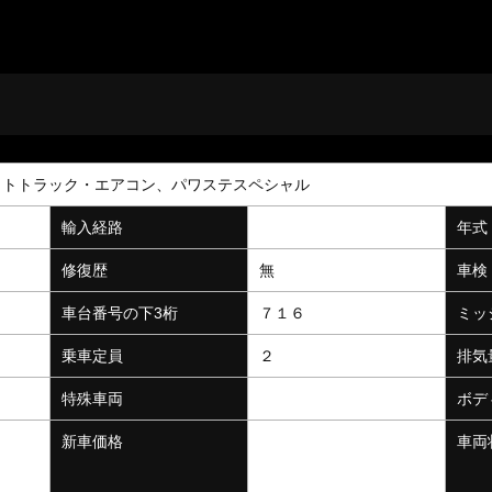
ットトラック・エアコン、パワステスペシャル
輸入経路
年式
修復歴
無
車検
Ｐ
車台番号の下3桁
７１６
ミッ
乗車定員
２
排気
特殊車両
ボデ
新車価格
車両