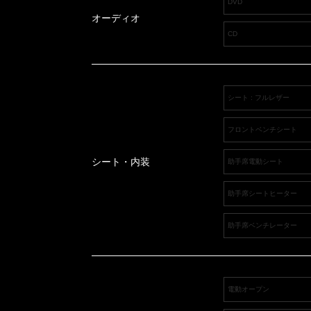
DVD
オーディオ
CD
シート : フルレザー
フロントベンチシート
シート・内装
助手席電動シート
助手席シートヒーター
助手席ベンチレーター
電動オープン