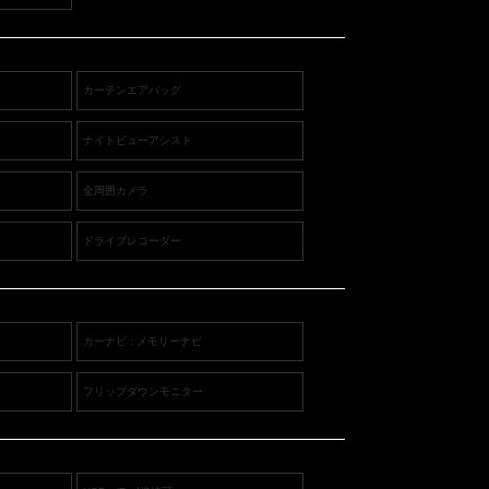
カーテンエアバッグ
ナイトビューアシスト
全周囲カメラ
ドライブレコーダー
カーナビ : メモリーナビ
フリップダウンモニター