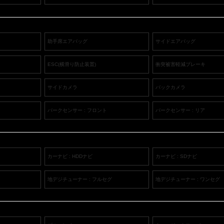
助手席エアバッグ
サイドエアバッグ
ESC(横滑り防止装置)
衝突被害軽減ブレーキ
サイドカメラ
バックカメラ
パークセンサー : フロント
パークセンサー : リア
カーナビ : HDDナビ
カーナビ : SDナビ
地デジチューナー : フルセグ
地デジチューナー : ワンセグ