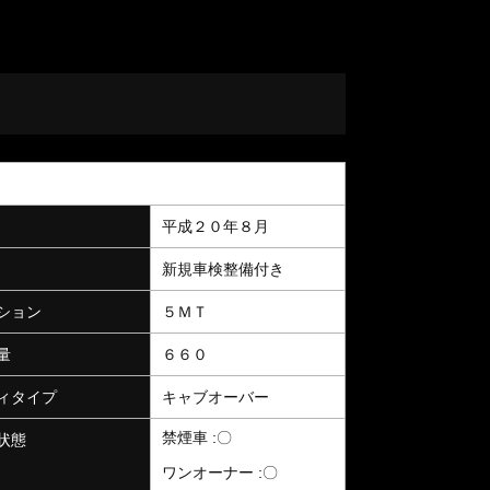
平成２０年８月
新規車検整備付き
ション
５ＭＴ
量
６６０
ィタイプ
キャブオーバー
禁煙車 :〇
状態
ワンオーナー :〇