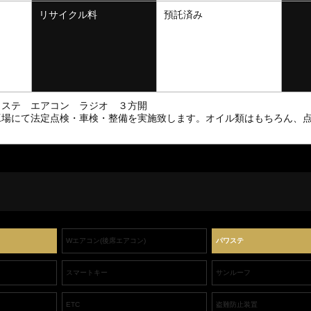
リサイクル料
預託済み
ワステ エアコン ラジオ ３方開
工場にて法定点検・車検・整備を実施致します。オイル類はもちろん、
Wエアコン(後席エアコン)
パワステ
スマートキー
サンルーフ
ETC
盗難防止装置