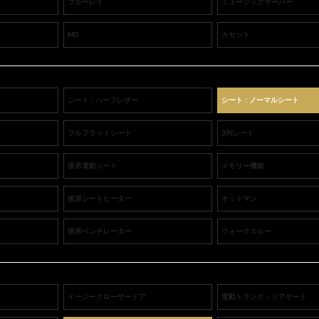
ブルーレイ
ミュージックサーバー
MD
カセット
シート : ハーフレザー
シート : ノーマルシート
フルフラットシート
3列シート
後席電動シート
メモリー機能
後席シートヒーター
オットマン
後席ベンチレーター
ウォークスルー
イージークローザードア
電動トランク・リアゲート