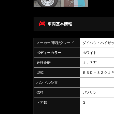
車両基本情報
メーカー/車種/グレード
ダイハツ・ハイゼ
ボディーカラー
ホワイト
走行距離
１，７万
型式
ＥＢＤ－Ｓ２０１
ハンドル位置
燃料
ガソリン
ドア数
２