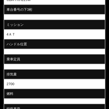
車台番号の下3桁
ミッション
4ＡＴ
ハンドル位置
乗車定員
排気量
2700
燃料
特殊車両