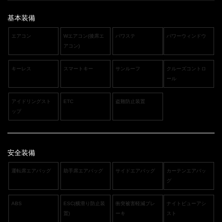
基本装備
エアコン
Wエアコン(後席エ
パワステ
パワーウィンドウ
アコン)
キーレス
スマートキー
サンルーフ
クルーズコントロ
ール
アイドリングスト
ETC
盗難防止装置
ップ
安全装備
運転席エアバッグ
助手席エアバッグ
サイドエアバッグ
カーテンエアバッ
グ
ABS
ESC(横滑り防止装
衝突被害軽減ブレ
ナイトビューアシ
置)
ーキ
スト