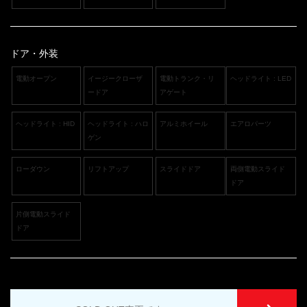
ドア・外装
電動オープン
イージークローザ
電動トランク・リ
ヘッドライト : LED
ードア
アゲート
ヘッドライト : HID
ヘッドライト : ハロ
アルミホイール
エアロパーツ
ゲン
ローダウン
リフトアップ
スライドドア
両側電動スライド
ドア
片側電動スライド
ドア