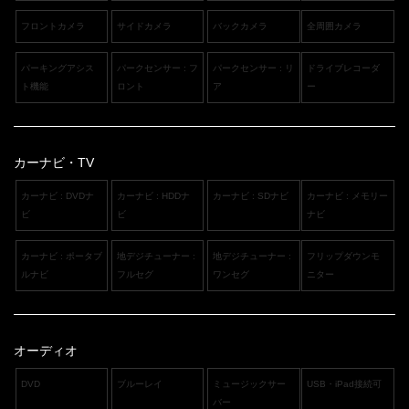
フロントカメラ
サイドカメラ
バックカメラ
全周囲カメラ
パーキングアシス
パークセンサー : フ
パークセンサー : リ
ドライブレコーダ
ト機能
ロント
ア
ー
カーナビ・TV
カーナビ : DVDナ
カーナビ : HDDナ
カーナビ : SDナビ
カーナビ : メモリー
ビ
ビ
ナビ
カーナビ : ポータブ
地デジチューナー :
地デジチューナー :
フリップダウンモ
ルナビ
フルセグ
ワンセグ
ニター
オーディオ
DVD
ブルーレイ
ミュージックサー
USB・iPad接続可
バー