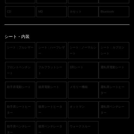
CD
MD
カセット
Bluetooth
シート・内装
シート : フルレザー
シート : ハーフレザ
シート : ノーマルシ
シート：カブロン
ー
ート
シート
フロントベンチシ
フルフラットシー
3列シート
運転席電動シート
ート
ト
助手席電動シート
後席電動シート
メモリー機能
運転席シートヒー
ター
助手席シートヒー
後席シートヒータ
オットマン
運転席ベンチレー
ター
ー
ター
助手席ベンチレー
後席ベンチレータ
ウォークスルー
ター
ー