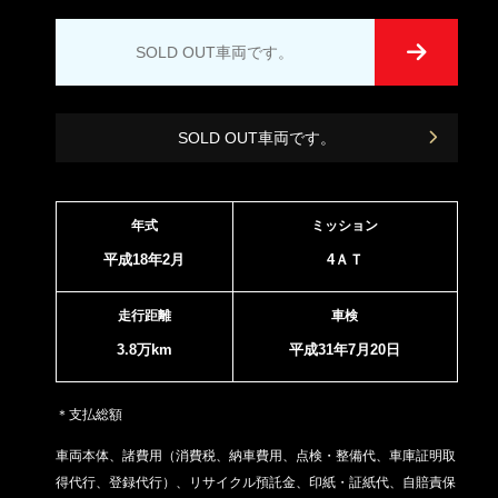
SOLD OUT車両です。
SOLD OUT車両です。
年式
ミッション
平成18年2月
4ＡＴ
走行距離
車検
3.8万km
平成31年7月20日
＊支払総額
車両本体、諸費用（消費税、納車費用、点検・整備代、車庫証明取
得代行、登録代行）、リサイクル預託金、印紙・証紙代、
自賠責保