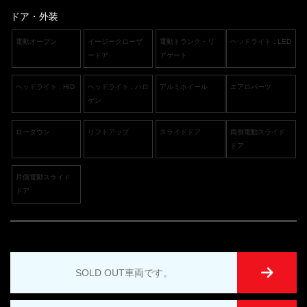
ドア・外装
電動オープン
イージークローザ
電動トランク・リ
ヘッドライト : LED
ードア
アゲート
ヘッドライト : HID
ヘッドライト : ハロ
アルミホイール
エアロパーツ
ゲン
ローダウン
リフトアップ
スライドドア
両側電動スライド
ドア
片側電動スライド
ドア
SOLD OUT車両です。