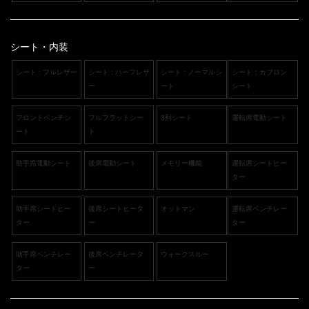
シート・内装
シート : フルレザー
シート : ハーフレザ
シート : ノーマルシ
シート：カブロン
ー
ート
シート
フロントベンチシ
フルフラットシー
3列シート
運転席電動シート
ート
ト
助手席電動シート
後席電動シート
メモリー機能
運転席シートヒー
ター
助手席シートヒー
後席シートヒータ
オットマン
運転席ベンチレー
ター
ー
ター
助手席ベンチレー
後席ベンチレータ
ウォークスルー
ター
ー