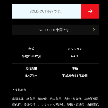
SOLD OUT車両です。
SOLD OUT車両です。
年式
ミッション
平成25年12月
4ＡＴ
走行距離
車検
5.4万km
平成29年11月30日
＊支払総額
車両本体、諸費用（消費税、納車費用、点検・整備代、車庫証明取
得代行、登録代行）、リサイクル預託金、印紙・証紙代、
自賠責保