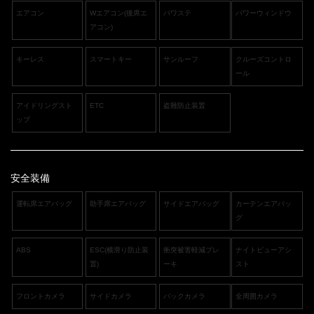
エアコン
Wエアコン(後席エ
パワステ
パワーウィンドウ
アコン)
キーレス
スマートキー
サンルーフ
クルーズコントロ
ール
アイドリングスト
ETC
盗難防止装置
ップ
安全装備
運転席エアバッグ
助手席エアバッグ
サイドエアバッグ
カーテンエアバッ
グ
ABS
ESC(横滑り防止装
衝突被害軽減ブレ
ナイトビューアシ
置)
ーキ
スト
フロントカメラ
サイドカメラ
バックカメラ
全周囲カメラ