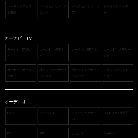
パーキングアシス
パークセンサー : フ
パークセンサー : リ
ドライブレコーダ
ト機能
ロント
ア
ー
カーナビ・TV
カーナビ : DVDナ
カーナビ : HDDナ
カーナビ : SDナビ
カーナビ : メモリー
ビ
ビ
ナビ
カーナビ : ポータブ
地デジチューナー :
地デジチューナー :
フリップダウンモ
ルナビ
フルセグ
ワンセグ
ニター
オーディオ
DVD
ブルーレイ
ミュージックサー
USB・iPad接続可
バー
CD
MD
カセット
Bluetooth