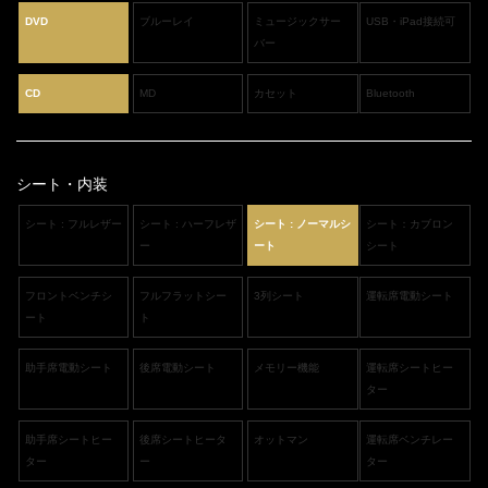
DVD
ブルーレイ
ミュージックサー
USB・iPad接続可
バー
CD
MD
カセット
Bluetooth
シート・内装
シート : フルレザー
シート : ハーフレザ
シート : ノーマルシ
シート：カブロン
ー
ート
シート
フロントベンチシ
フルフラットシー
3列シート
運転席電動シート
ート
ト
助手席電動シート
後席電動シート
メモリー機能
運転席シートヒー
ター
助手席シートヒー
後席シートヒータ
オットマン
運転席ベンチレー
ター
ー
ター