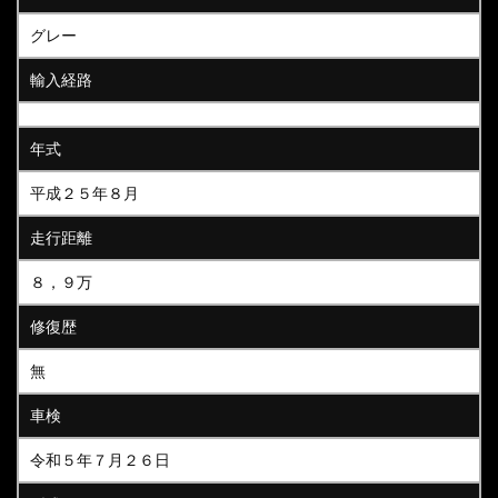
グレー
輸入経路
年式
平成２５年８月
走行距離
８，９万
修復歴
無
車検
令和５年７月２６日