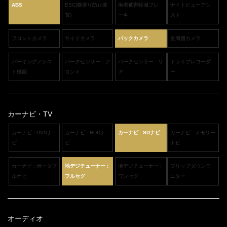
ABS
ESC(横滑り防止装
衝突被害軽減ブレ
ナイトビューアシ
置)
ーキ
スト
フロントカメラ
サイドカメラ
バックカメラ
全周囲カメラ
パーキングアシス
パークセンサー : フ
パークセンサー : リ
ドライブレコーダ
ト機能
ロント
ア
ー
カーナビ・TV
カーナビ : DVDナ
カーナビ : HDDナ
カーナビ : SDナビ
カーナビ : メモリー
ビ
ビ
ナビ
カーナビ : ポータブ
地デジチューナー :
地デジチューナー :
フリップダウンモ
ルナビ
フルセグ
ワンセグ
ニター
オーディオ