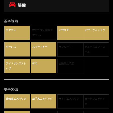
装備
基本装備
エアコン
Wエアコン(後席エ
パワステ
パワーウィンドウ
アコン)
キーレス
スマートキー
サンルーフ
クルーズコントロ
ール
アイドリングスト
ETC
盗難防止装置
ップ
安全装備
運転席エアバッグ
助手席エアバッグ
サイドエアバッグ
カーテンエアバッ
グ