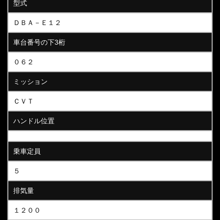
型式
ＤＢＡ－Ｅ１２
車台番号の下3桁
０６２
ミッション
ＣＶＴ
ハンドル位置
乗車定員
５
排気量
１２００