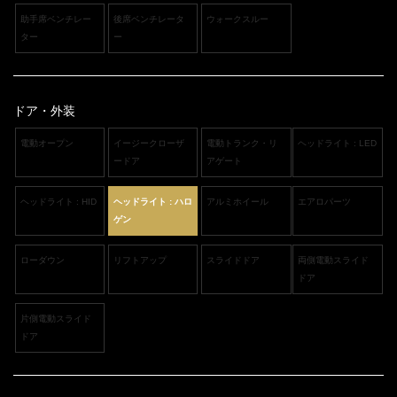
助手席ベンチレー
後席ベンチレータ
ウォークスルー
ター
ー
ドア・外装
電動オープン
イージークローザ
電動トランク・リ
ヘッドライト : LED
ードア
アゲート
ヘッドライト : HID
ヘッドライト : ハロ
アルミホイール
エアロパーツ
ゲン
ローダウン
リフトアップ
スライドドア
両側電動スライド
ドア
片側電動スライド
ドア