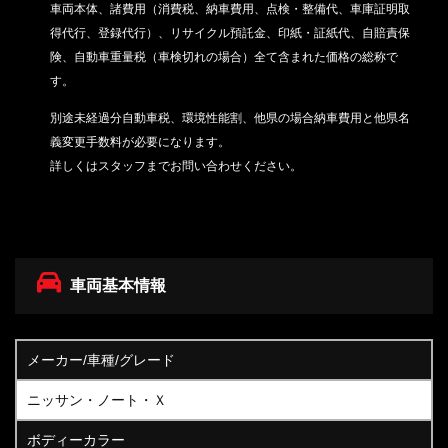
車両本体、諸費用（消費税、納車費用、点検・整備代、車庫証明取
得代行、登録代行）、リサイクル預託金、印紙・証紙代、
自賠責保
険、自動車重量税（車検切れの場合）
全て含まれた価格の総称で
す。
別途未経過分自動車税、環境性能割、他県の場合納車費用と他県名
義変更手数料が必要になります。
詳しくはスタッフまでお問い合わせください。
車両基本情報
メーカー/車種/グレード
ニッサン・ノート・Ｘ
ボディーカラー