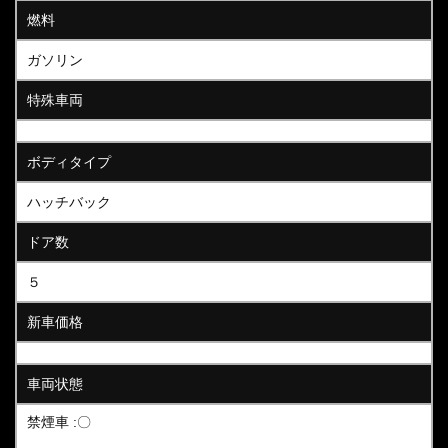
燃料
ガソリン
特殊車両
ボディタイプ
ハッチバック
ドア数
５
新車価格
車両状態
禁煙車 :〇