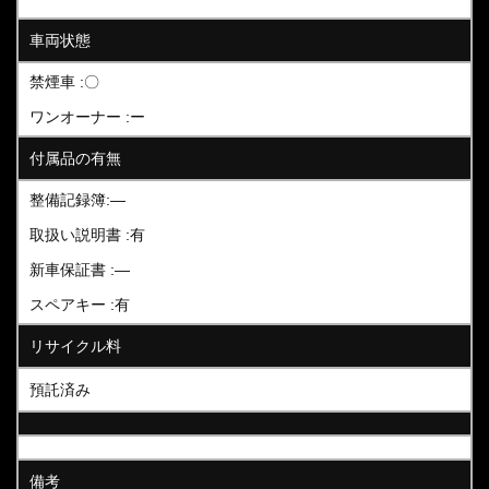
車両状態
禁煙車 :〇
ワンオーナー :ー
付属品の有無
整備記録簿:―
取扱い説明書 :有
新車保証書 :―
スペアキー :有
リサイクル料
預託済み
備考