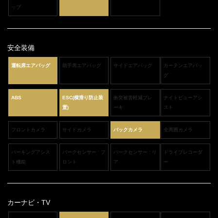
ップ
安全装備
運転席エアバッグ
助手席エアバッグ
サイドエアバッグ
カーテンエアバッ
グ
ABS
ESC(横滑り防止装
衝突被害軽減ブレ
ナイトビューアシ
置)
ーキ
スト
フロントカメラ
サイドカメラ
バックカメラ
全周囲カメラ
パーキングアシス
パークセンサー : フ
パークセンサー : リ
ドライブレコーダ
ト機能
ロント
ア
ー
カーナビ・TV