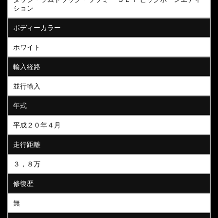
ション
ボディーカラー
ホワイト
輸入経路
並行輸入
年式
平成２０年４月
走行距離
３，８万
修復歴
無