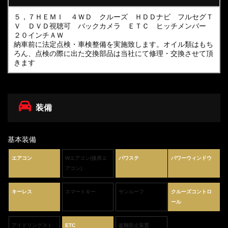
５，７ＨＥＭＩ ４ＷＤ クルーズ ＨＤＤナビ フルセグＴ
Ｖ ＤＶＤ視聴可 バックカメラ ＥＴＣ ヒッチメンバー
２０インチＡＷ
納車前に法定点検・車検整備を実施致します。オイル類はもち
ろん、点検の際に出た交換部品は当社にて修理・交換させて頂
きます
装備
基本装備
エアコン
Wエアコン(後席エ
パワステ
パワーウィンドウ
アコン)
キーレス
スマートキー
サンルーフ
クルーズコントロ
ール
アイドリングスト
ETC
盗難防止装置