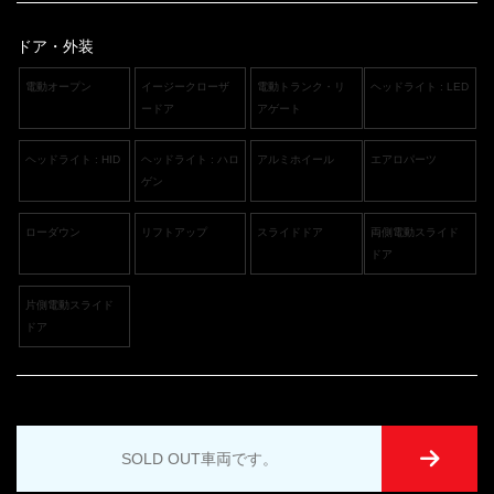
ドア・外装
電動オープン
イージークローザ
電動トランク・リ
ヘッドライト : LED
ードア
アゲート
ヘッドライト : HID
ヘッドライト : ハロ
アルミホイール
エアロパーツ
ゲン
ローダウン
リフトアップ
スライドドア
両側電動スライド
ドア
片側電動スライド
ドア
SOLD OUT車両です。