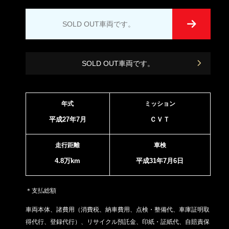
SOLD OUT車両です。
SOLD OUT車両です。
年式
ミッション
平成27年7月
ＣＶＴ
走行距離
車検
4.8万km
平成31年7月6日
＊支払総額
車両本体、諸費用（消費税、納車費用、点検・整備代、車庫証明取
得代行、登録代行）、リサイクル預託金、印紙・証紙代、
自賠責保