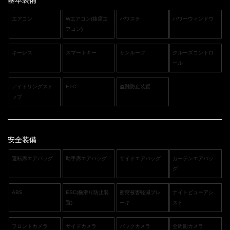
エアコン
Wエアコン(後席エ
パワステ
パワーウィンドウ
アコン)
キーレス
スマートキー
サンルーフ
クルーズコントロ
ール
アイドリングスト
ETC
盗難防止装置
ップ
安全装備
運転席エアバッグ
助手席エアバッグ
サイドエアバッグ
カーテンエアバッ
グ
ABS
ESC(横滑り防止装
衝突被害軽減ブレ
ナイトビューアシ
置)
ーキ
スト
フロントカメラ
サイドカメラ
バックカメラ
全周囲カメラ