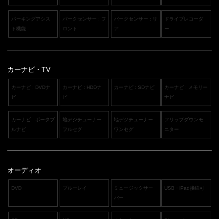
パーキングアシス
パークセンサー : フ
パークセンサー : リ
ドライブレコーダ
ト機能
ロント
ア
ー
カーナビ・TV
カーナビ : DVDナ
カーナビ : HDDナ
カーナビ : SDナビ
カーナビ : メモリー
ビ
ビ
ナビ
カーナビ : ポータブ
地デジチューナー :
地デジチューナー :
フリップダウンモ
ルナビ
フルセグ
ワンセグ
ニター
オーディオ
DVD
ブルーレイ
ミュージックサー
USB・iPad接続可
バー