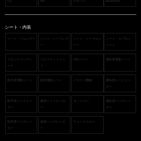
CD
MD
カセット
Bluetooth
シート・内装
シート : フルレザー
シート : ハーフレザ
シート : ノーマルシ
シート：カブロン
ー
ート
シート
フロントベンチシ
フルフラットシー
3列シート
運転席電動シート
ート
ト
助手席電動シート
後席電動シート
メモリー機能
運転席シートヒー
ター
助手席シートヒー
後席シートヒータ
オットマン
運転席ベンチレー
ター
ー
ター
助手席ベンチレー
後席ベンチレータ
ウォークスルー
ター
ー