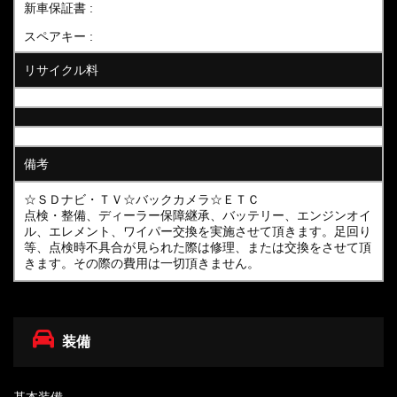
新車保証書 :
スペアキー :
リサイクル料
備考
☆ＳＤナビ・ＴＶ☆バックカメラ☆ＥＴＣ
点検・整備、ディーラー保障継承、バッテリー、エンジンオイ
ル、エレメント、ワイパー交換を実施させて頂きます。足回り
等、点検時不具合が見られた際は修理、または交換をさせて頂
きます。その際の費用は一切頂きません。
装備
基本装備