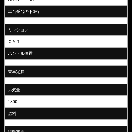
車台番号の下3桁
ミッション
ＣＶＴ
ハンドル位置
乗車定員
排気量
1800
燃料
特殊車両